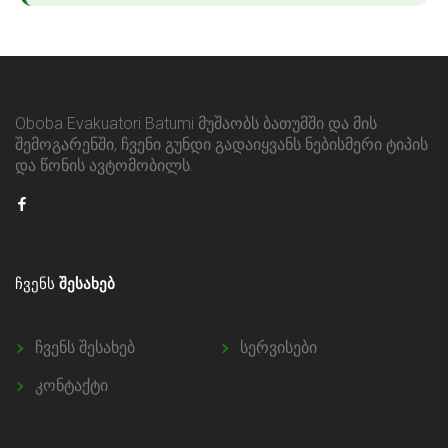
Oboba Evakuatori Batumi მუშაობს ბათუმში და მის
შემოგარენში, ჩვენი გუნდი გადაიყვანს ნებისმერი ტიპის
და წონის ავტომობილს.
ᲩᲕᲔᲜᲡ
ᲨᲔᲡᲐᲮᲔᲑ
ჩვენს შესახებ
სერვისები
კონტაქტი