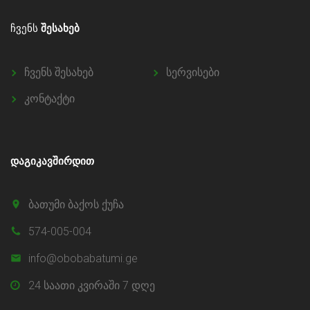
ᲩᲕᲔᲜᲡ
ᲨᲔᲡᲐᲮᲔᲑ
ჩვენს შესახებ
სერვისები
კონტაქტი
ᲓᲐᲒᲘᲙᲐᲕᲨᲘᲠᲓᲘᲗ
ბათუმი ბაქოს ქუჩა
574-005-004
info@obobabatumi.ge
24 საათი კვირაში 7 დღე